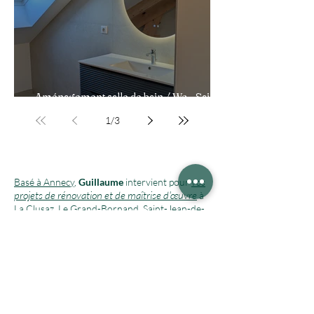
Aménagement salle de bain / Wc - Saint-
Jorioz
1
/
3
vos
Basé à Annecy
,
Guillaume
intervient pour
projets de rénovation et de maîtrise d'œuvre
à
La Clusaz
, Le Grand-Bornand, Saint-Jean-de-
Sixt,
Manigod
, dans l'ensemble du bassin
annécien autour du lac d'
Annecy
, ainsi que
dans
le Beaufortain, notamment aux Saisies
.
Nous contacter