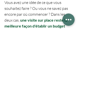
Vous avez une idée de ce que vous 
souhaitez faire ? Ou vous ne savez pas 
encore par où commencer ? Dans les 
deux cas,
une visite sur place reste la 
meilleure façon d'établir un budget 
réaliste
.
Guillaume vous accompagne de la 
conception jusqu'à la réception des 
travaux, avec une équipe d'artisans 
spécialisés en rénovation de salle de bain.
artisan salle de bain Annecy
Baticime rénovation Annecy
rénovation salle de bain Annecy
rix rénovation salle de bain 2026
rénovation salle de bain prix m²
devis rénovation salle de bain
entreprise rénovation salle de bain Haute-Savoie
quel budget pour refaire une salle de bain
Guides et conseils